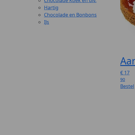
Chocolade Koek en div.
Hartig
Chocolade en Bonbons
IJs
Aar
€
17
90
Bestel