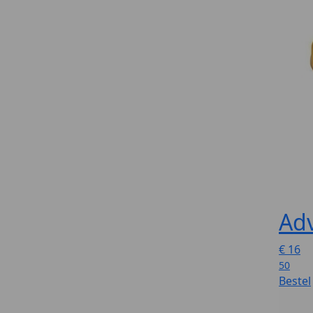
Adv
€
16
50
Bestel